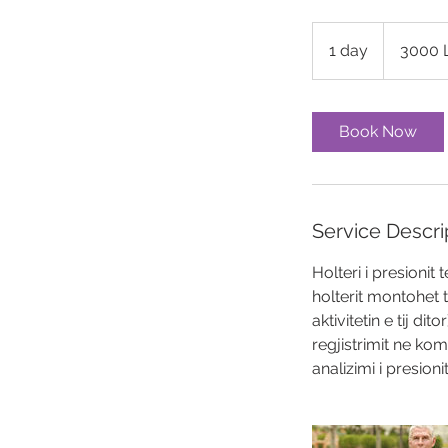
3000
lekë
1 day
1
3000 
shqiptar
d
a
Book Now
Service Descri
Holteri i presionit 
holterit montohet t
aktivitetin e tij di
regjistrimit ne kom
analizimi i presion