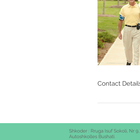
Contact Detail
Shkoder : Rruga Isuf Sokoli, Nr 9,
Autoshkolles Bushati.