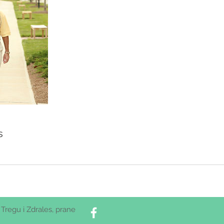
s
 Tregu i Zdrales, prane