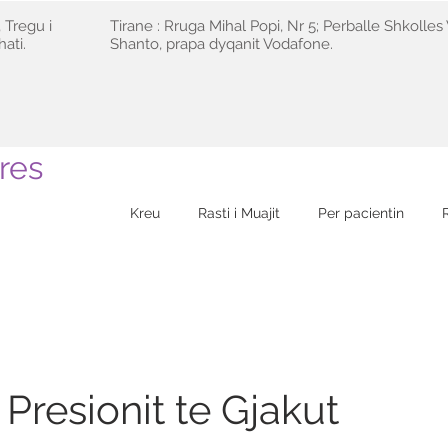
 Tregu i
Tirane : Rruga Mihal Popi, Nr 5; Perballe Shkolles 
ati.
Shanto, prapa dyqanit Vodafone.
res
Kreu
Rasti i Muajit
Per pacientin
 Presionit te Gjakut