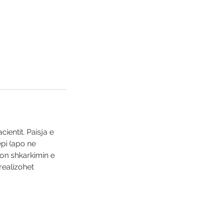
cientit. Paisja e
epi (apo ne
lizon shkarkimin e
 realizohet