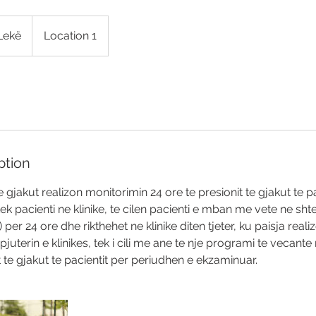
Lekë
Location 1
ption
te gjakut realizon monitorimin 24 ore te presionit te gjakut te pa
ek pacienti ne klinike, te cilen pacienti e mban me vete ne sht
tor) per 24 ore dhe rikthehet ne klinike diten tjeter, ku paisja rea
pjuterin e klinikes, tek i cili me ane te nje programi te vecante
it te gjakut te pacientit per periudhen e ekzaminuar.