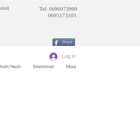
Vasil
Tel: 0696973999
0695173103
Share
Log In
Rreth Nesh
Sherbimet
More