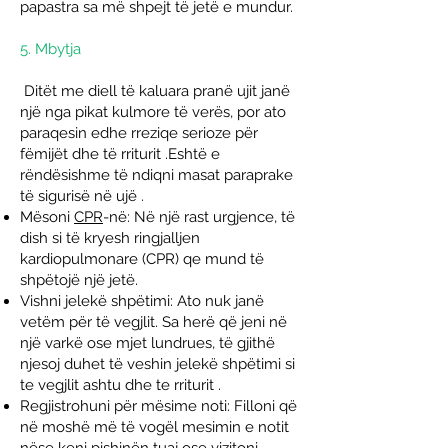
papastra sa më shpejt të jetë e mundur.
5. Mbytja
Ditët me diell të kaluara pranë ujit janë
një nga pikat kulmore të verës, por ato
paraqesin edhe rreziqe serioze për
fëmijët dhe të rriturit .Eshtë e
rëndësishme të ndiqni
masat paraprake
të sigurisë në ujë
.
Mësoni
CPR
-në: Në një rast urgjence, të
dish si të kryesh
ringjalljen
kardiopulmonare
(CPR) qe mund të
shpëtojë një jetë.
Vishni jelekë shpëtimi: Ato nuk janë
vetëm për të vegjlit. Sa herë që jeni në
një varkë ose mjet lundrues, të gjithë
njesoj duhet të veshin jelekë shpëtimi si
te vegjlit ashtu dhe te rriturit .
Regjistrohuni për mësime noti: Filloni që
në moshë më të vogël mesimin e notit