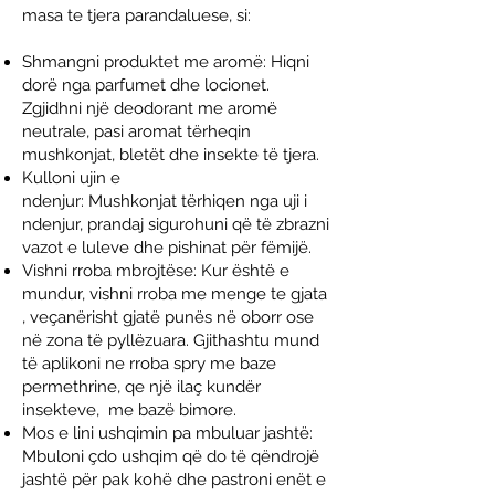
masa te tjera parandaluese, si:
Shmangni produktet me aromë: Hiqni
dorë nga parfumet dhe locionet.
Zgjidhni një deodorant me aromë
neutrale, pasi aromat tërheqin
mushkonjat, bletët dhe insekte të tjera.
Kulloni ujin e
ndenjur:
Mushkonjat
tërhiqen nga uji i
ndenjur, prandaj sigurohuni që të zbrazni
vazot e luleve dhe pishinat për fëmijë.
Vishni rroba mbrojtëse: Kur është e
mundur, vishni rroba me menge te gjata
, veçanërisht gjatë punës në oborr ose
në zona të pyllëzuara. Gjithashtu mund
të aplikoni ne rroba spry me baze
permethrine, qe një ilaç kundër
insekteve, me bazë bimore.
Mos e lini ushqimin pa mbuluar jashtë:
Mbuloni çdo ushqim që do të qëndrojë
jashtë për pak kohë dhe pastroni enët e