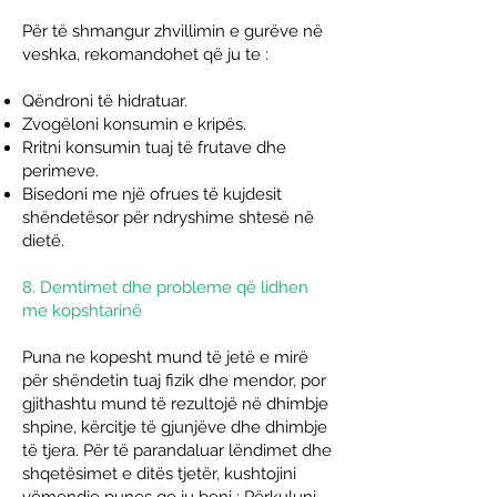
Për të shmangur zhvillimin e gurëve në
veshka, rekomandohet që ju te :
Qëndroni të hidratuar.
Zvogëloni konsumin e kripës.
Rritni konsumin tuaj të frutave dhe
perimeve.
Bisedoni me një ofrues të kujdesit
shëndetësor për ndryshime shtesë në
dietë.
8. Demtimet dhe probleme që lidhen
me kopshtarinë
Puna ne kopesht mund të jetë e mirë
për shëndetin tuaj fizik dhe mendor, por
gjithashtu mund të rezultojë në dhimbje
shpine, kërcitje të gjunjëve dhe dhimbje
të tjera. Për të parandaluar lëndimet dhe
shqetësimet e ditës tjetër, kushtojini