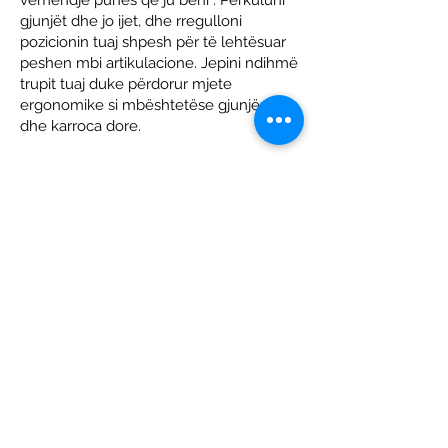
vëmendje punes qe ju beni : Përkuluni
gjunjët dhe jo ijet, dhe rregulloni
pozicionin tuaj shpesh për të lehtësuar
peshen mbi artikulacione. Jepini ndihmë
trupit tuaj duke përdorur mjete
ergonomike si mbështetëse gjunjësh
dhe karroca dore.
9. Probleme me këpucët dhe dhimbje
te kembeve
Pantoflat dhe sandalet janë burime të
zakonshme të
dhimbjeve
dhe
lëndimeve të këmbëve. Nese nuk beni
zgjedhjen e duhur te tyre mund te
rrezoheni, nxirrni kaviljen apo demtoni
gishtat e kembes.
10. Lëndime nga çiklizmi
Kaskat e biçikletave kanë treguar se
zvogëlojnë gjasat e një dëmtimi