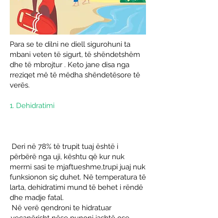
Para se te dilni ne diell sigurohuni ta
mbani veten të sigurt, të shëndetshëm
dhe të mbrojtur . Keto jane disa nga
rreziqet më të mëdha shëndetësore të
verës.
1. Dehidratimi
Deri në 78% të trupit tuaj është i
përbërë nga uji, kështu që kur nuk
merrni sasi te mjaftueshme,trupi juaj nuk
funksionon siç duhet. Në temperatura të
larta,
dehidratimi
mund të behet i rëndë
dhe madje fatal.
Në verë qendroni te hidratuar