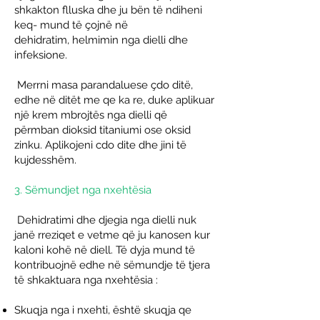
shkakton flluska dhe ju bën të ndiheni
keq- mund të çojnë në
dehidratim,
helmimin nga dielli
dhe
infeksione.
Merrni masa parandaluese çdo ditë,
edhe në ditët me qe ka re, duke aplikuar
një krem ​​mbrojtës nga dielli që
përmban dioksid titaniumi ose oksid
zinku. Aplikojeni cdo dite dhe jini të
kujdesshëm.
3. Sëmundjet nga nxehtësia
Dehidratimi dhe djegia nga dielli nuk
janë rreziqet e vetme që ju kanosen kur
kaloni kohë në diell. Të dyja mund të
kontribuojnë edhe në
sëmundje të tjera
të shkaktuara nga nxehtësia
:
Skuqja nga i nxehti,
është skuqja qe