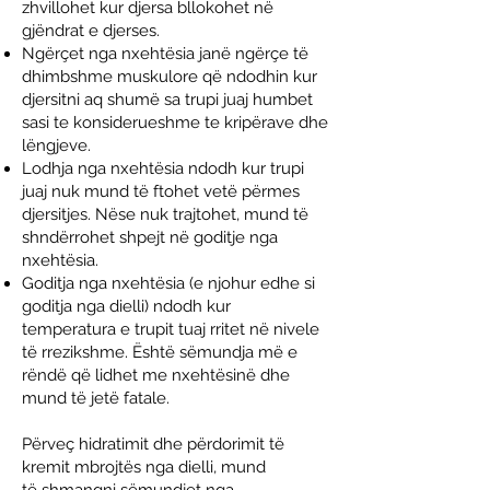
zhvillohet kur djersa bllokohet në
gjëndrat e djerses.
Ngërçet nga nxehtësia
janë ngërçe të
dhimbshme muskulore që ndodhin kur
djersitni aq shumë sa trupi juaj humbet
sasi te konsiderueshme te kripërave dhe
lëngjeve.
Lodhja nga nxehtësia
ndodh kur trupi
juaj nuk mund të ftohet vetë përmes
djersitjes. Nëse nuk trajtohet, mund të
shndërrohet shpejt në goditje nga
nxehtësia.
Goditja nga nxehtësia
(e njohur edhe si
goditja nga dielli) ndodh kur
temperatura e trupit tuaj rritet në nivele
të rrezikshme. Është sëmundja më e
rëndë që lidhet me nxehtësinë dhe
mund të jetë fatale.
Përveç hidratimit dhe përdorimit të
kremit mbrojtës nga dielli, mund