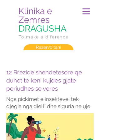
Klinika e
Zemres
DRAGUSHA
To make a diference
Rezervo tani
12 Rreziqe shendetesore qe
duhet te keni kujdes gjate
periudhes se veres
Nga pickimet e insekteve, tek
djegia nga dielli dhe siguria ne ụje