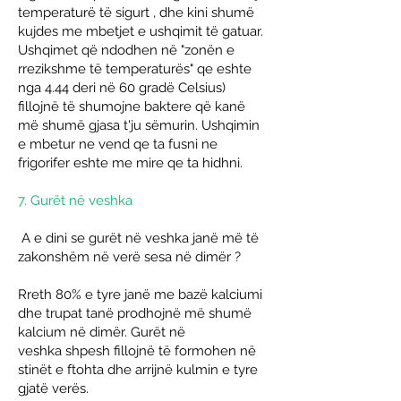
temperaturë të sigurt
, dhe kini shumë
kujdes me mbetjet e ushqimit të gatuar.
Ushqimet që ndodhen në
"zonën e
rrezikshme të temperaturës"
qe eshte
nga 4.44 deri në 60 gradë Celsius)
fillojnë të shumojne baktere që kanë
më shumë gjasa t'ju sëmurin. Ushqimin
e mbetur ne vend qe ta fusni ne
frigorifer eshte me mire qe ta hidhni.
7. Gurët në veshka
A e dini se
gurët në veshka janë më të
zakonshëm në verë
sesa në dimër ?
Rreth 80% e tyre janë me bazë kalciumi
dhe trupat tanë prodhojnë më shumë
kalcium në dimër.
Gurët në
veshka
shpesh fillojnë të formohen në
stinët e ftohta dhe arrijnë kulmin e tyre
gjatë verës.