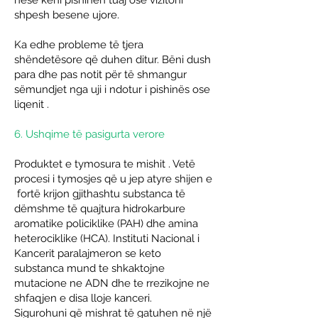
nëse keni pishinën tuaj ose vizitoni
shpesh besene ujore.
Ka edhe probleme të tjera
shëndetësore që duhen ditur. Bëni dush
para dhe pas notit për të shmangur
sëmundjet nga
uji i ndotur i pishinës ose
liqenit
.
6. Ushqime të pasigurta verore
Produktet e tymosura te mishit . Vetë
procesi i tymosjes që u jep atyre shijen e
fortë krijon gjithashtu substanca të
dëmshme të quajtura hidrokarbure
aromatike policiklike (PAH) dhe amina
heterociklike (HCA). Instituti Nacional i
Kancerit paralajmeron se keto
substanca mund te shkaktojne
mutacione ne ADN dhe te rrezikojne ne
shfaqjen e disa lloje kanceri.
Sigurohuni që
mishrat të gatuhen në një