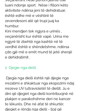
,veçanërisht nëse punoni jashtë ose
luani ndonje sport . Nëse i filloni këto
aktivitete ndërsa jeni të dehidratuar,
është edhe më e vështirë të
zevendesoni atë që trupi juaj ka
humbur.
Kini mendjen tek
ngjyra e urinës
,
veçanërisht kur është vapë. Urina me
ngjyrë të zbehtë nga kashtë në të
verdhë është e shëndetshme, ndërsa
çdo gjë më e errët mund të jetë
shenjë
e dehidratimit
.
2. Djegie nga dielli
D
jegia nga dielli
është një djegie nga
rrezatimi e shkaktuar nga ekspozimi ndaj
rrezeve UV (ultravioletë) të diellit. Ju e
dini që djegiet nga dielli kontribuojnë në
plakjen e parakohshme deri ne kancer
te lëkurës. Dhe në afat të shkurtër,
djegiet e rënda nga dielli - lloji që