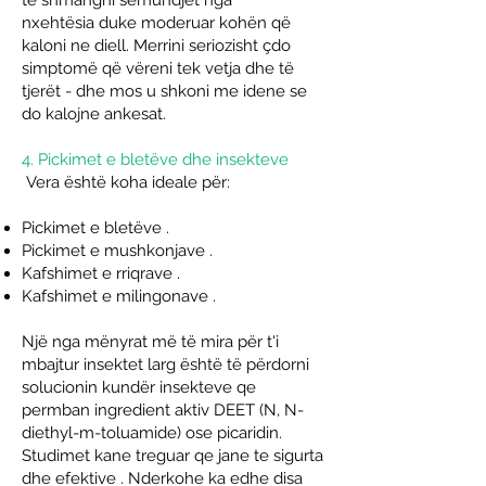
të
shmangni sëmundjet nga
nxehtësia
duke moderuar kohën që
kaloni ne diell. Merrini seriozisht çdo
simptomë që vëreni tek vetja dhe të
tjerët - dhe mos u shkoni me idene se
do kalojne ankesat.
4. Pickimet e bletëve dhe insekteve
Vera është koha ideale për:
Pickimet e bletëve
.
Pickimet e mushkonjave
.
Kafshimet e rriqrave
.
Kafshimet e milingonave
.
Një nga mënyrat më të mira për t'i
mbajtur insektet larg është të
përdorni
solucionin kundër insekteve qe
permban ingredient aktiv DEET (N, N-
diethyl-m-toluamide) ose picaridin.
Studimet kane treguar qe jane te sigurta
dhe efektive
. Nderkohe ka edhe disa