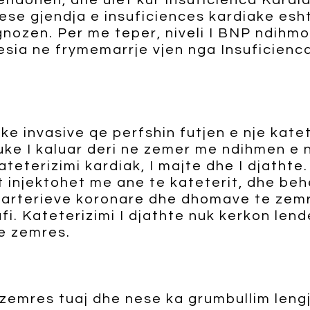
endohen, dhe ulet kur Insuficienca Kardiak
ese gjendja e insuficiences kardiake esh
gnozen. Per me teper, niveli I BNP ndihm
esia ne frymemarrje vjen nga Insuficienc
 invasive qe perfshin futjen e nje katet
ke I kaluar deri ne zemer me ndihmen e n
ateterizimi kardiak, I majte dhe I djathte
t injektohet me ane te kateterit, dhe beh
 arterieve koronare dhe dhomave te zemre
i. Kateterizimi I djathte nuk kerkon len
 e zemres.
zemres tuaj dhe nese ka grumbullim leng