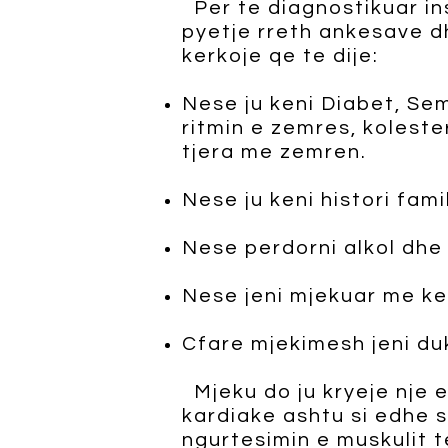
Per te diagnostikuar insu
pyetje rreth ankesave d
kerkoje qe te dije:
Nese ju keni Diabet, Se
ritmin e zemres, koleste
tjera me zemren.
Nese ju keni histori fam
Nese perdorni alkol dhe
Nese jeni mjekuar me k
Cfare mjekimesh jeni d
Mjeku do ju kryeje nje e
kardiake ashtu si edhe 
ngurtesimin e muskulit t