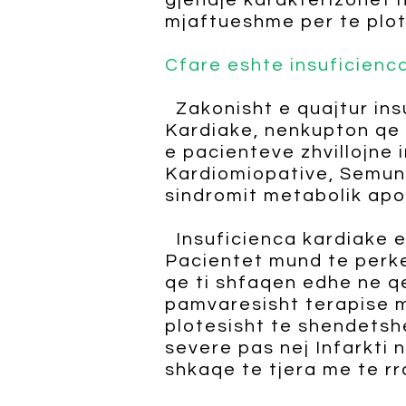
gjendje karakterizohet 
mjaftueshme per te plot
Cfare eshte insuficienc
Zakonisht e quajtur ins
Kardiake, nenkupton qe 
e pacienteve zhvillojne 
Kardiomiopative, Semund
sindromit metabolik apo 
Insuficienca kardiake e 
Pacientet mund te perke
qe ti shfaqen edhe ne qe
pamvaresisht terapise m
plotesisht te shendetsh
severe pas nej Infarkti 
shkaqe te tjera me te rra