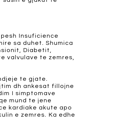
sasin e gjakut te
hpesh Insuficience
mire sa duhet. Shumica
sionit, Diabetit,
e valvulave te zemres,
djeje te gjate.
tim dh ankesat fillojne
endim I simptomave
 qe mund te jene
nce kardiake akute apo
kulin e zemres. Ka edhe