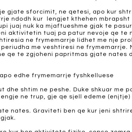
e gjate sforcimit, ne qetesi, apo kur shtr
rrje ndodh kur lengjet kthehen mbrapsht
rupi juaj nuk ka mjaftueshme gjak te pasur
i aktivitetin tuaj pa patur nevoje qe te 
tiresia ne frymemarrje lidhet me nje pr
i periudha me veshtiresi ne frymemarrje. 
 qe te zgjoheni papritmas gjate nates du
 apo edhe frymemarrje fyshkelluese
ut dhe shtim ne peshe. Duke shkuar me p
ngje ne trup, gje qe sjell edeme (enjtje)
ate nates. Graviteti ben qe kur jeni shtr
gjak.