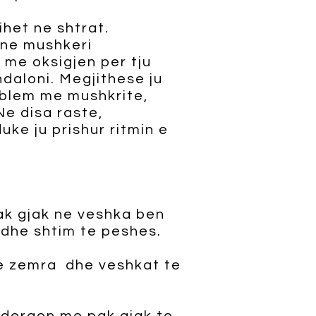
ihet ne shtrat.
 ne mushkeri
 me oksigjen per tju
ndaloni. Megjithese ju
oblem me mushkrite,
Ne disa raste,
ke ju prishur ritmin e
ak gjak ne veshka ben
 dhe shtim te peshes.
ire zemra dhe veshkat te