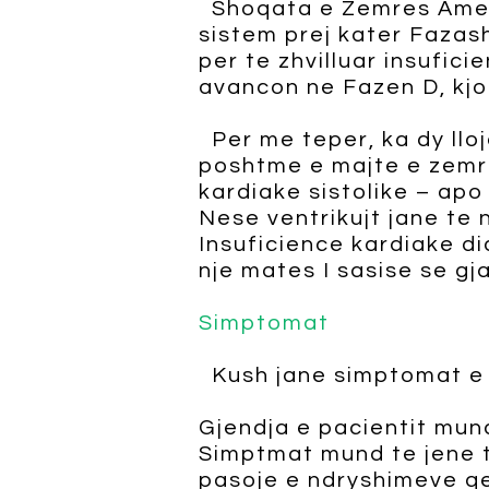
Shoqata e Zemres Amerik
sistem prej kater Fazash
per te zhvilluar insufic
avancon ne Fazen D, kjo
Per me teper, ka dy lloj
poshtme e majte e zemre
kardiake sistolike – apo 
Nese ventrikujt jane te
Insuficience kardiake di
nje mates I sasise se gj
Simptomat
Kush jane simptomat e 
Gjendja e pacientit mun
Simptmat mund te jene t
pasoje e ndryshimeve qe