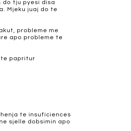
 do tju pyesi disa
. Mjeku juaj do te
gjakut, probleme me
nare apo probleme te
 te papritur
shenja te insuficiences
ne sjelle dobsimin apo