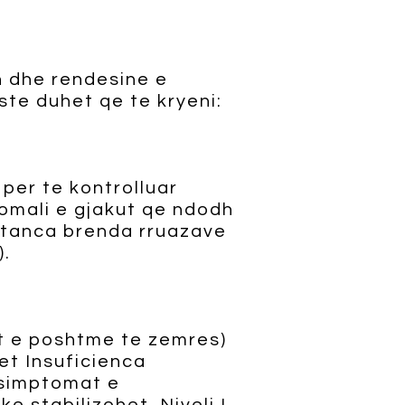
 dhe rendesine e
este duhet qe te kryeni:
per te kontrolluar
nomali e gjakut qe ndodh
stanca brenda rruazave
).
t e poshtme te zemres)
et Insuficienca
r simptomat e