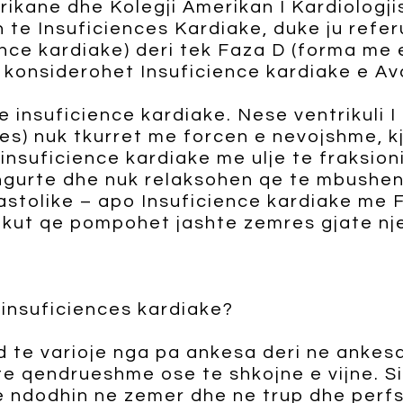
ane dhe Kolegji Amerikan I Kardiologjise
 te Insuficiences Kardiake, duke ju refer
ience kardiake) deri tek Faza D (forma me 
 konsiderohet Insuficience kardiake e Av
e insuficience kardiake. Nese ventrikuli 
s) nuk tkurret me forcen e nevojshme, kj
insuficience kardiake me ulje te fraksioni
 ngurte dhe nuk relaksohen qe te mbushen 
astolike – apo Insuficience kardiake me F
akut qe pompohet jashte zemres gjate nje
insuficiences kardiake?
d te varioje nga pa ankesa deri ne ankesa
e qendrueshme ose te shkojne e vijne. Si
 ndodhin ne zemer dhe ne trup dhe perfs