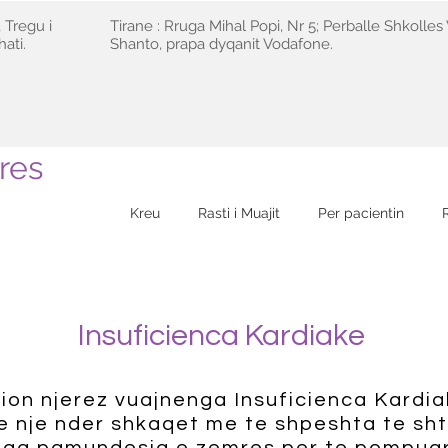
 Tregu i
Tirane : Rruga Mihal Popi, Nr 5; Perballe Shkolles 
ati.
Shanto, prapa dyqanit Vodafone.
res
Kreu
Rasti i Muajit
Per pacientin
Insuficienca Kardiake
ion njerez vuajnenga Insuficienca Kardia
e nje nder shkaqet me te shpeshta te sht