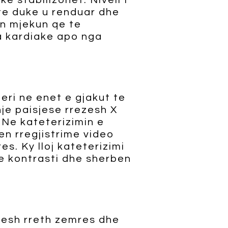
e stabilizohet. Niveli I
te duke u renduar dhe
on mjekun qe te
a kardiake apo nga
eri ne enet e gjakut te
je paisjese rrezesh X
. Ne kateterizimin e
en rregjistrime video
s. Ky lloj kateterizimi
de kontrasti dhe sherben
jesh rreth zemres dhe