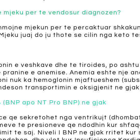
e mjeku per te vendosur diagnozen?
hmojne mjekun per te percaktuar shkakun
Mjeku juaj do ju thote se cilin nga keto t
nin e veshkave dhe te tiroides, po ashtu 
he pranine e anemise. Anemia eshte nje a
soni nuk ka hemoglonin mjaftueshem (sub
deson transportimin e oksigjenit ne gjak
 B (BNP apo NT Pro BNP) ne gjak
e qe sekretohet nga ventrikujt (dhomba
himeve te presioneve qe ndodhin kur shfaq
mit te saj. Niveli I BNP ne gjak rritet ku