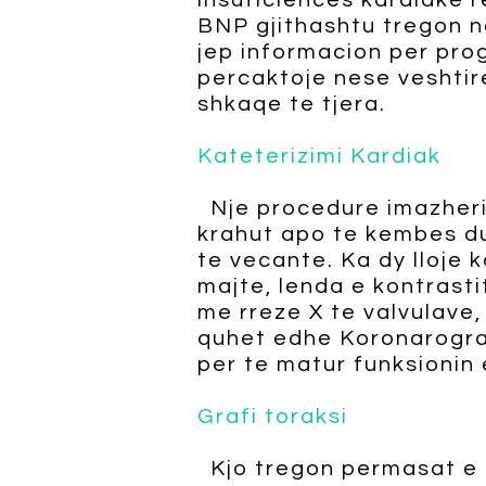
insuficiences kardiake r
BNP gjithashtu tregon n
jep informacion per pro
percaktoje nese veshtir
shkaqe te tjera.
Kateterizimi Kardiak
Nje procedure imazherike
krahut apo te kembes du
te vecante. Ka dy lloje k
majte, lenda e kontrasti
me rreze X te valvulave,
quhet edhe Koronarograf
per te matur funksionin
Grafi toraksi
Kjo tregon permasat e 