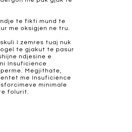
a dergon me pak gjak te
dje te fikti mund te
r me oksigjen ne tru.
skuli I zemres tuaj nuk
ogel te gjakut te pasur
hijne ndjesine e
ni Insuficience
iperme. Megjithate,
ientet me Insuficience
 sforcimeve minimale
e folurit.