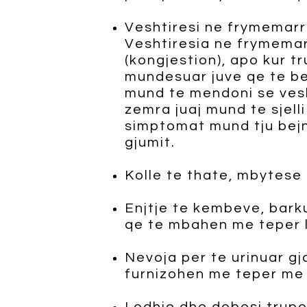
Veshtiresi ne frymemarrj
Veshtiresia ne frymema
(kongjestion), apo kur t
mundesuar juve qe te ben
mund te mendoni se vesh
zemra juaj mund te sjell
simptomat mund tju bejne
gjumit.
Kolle te thate, mbytese
Enjtje te kembeve, bark
qe te mbahen me teper le
Nevoja per te urinuar gj
furnizohen me teper me 