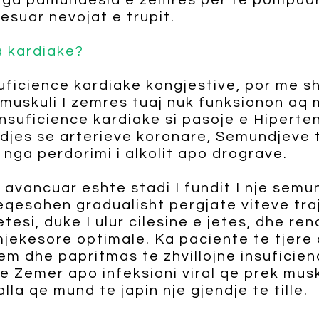
nga pamundesia e zemres per te pompuar 
esuar nevojat e trupit.
a kardiake?
uficience kardiake kongjestive, por me s
muskuli I zemres tuaj nuk funksionon aq 
insuficience kardiake si pasoje e Hiperten
jes se arterieve koronare, Semundjeve t
nga perdorimi i alkolit apo drograve.
avancuar eshte stadi I fundit I nje semun
qesohen gradualisht pergjate viteve traj
tesi, duke I ulur cilesine e jetes, dhe r
jekesore optimale. Ka paciente te tjere
em dhe papritmas te zhvillojne insuficie
ne Zemer apo infeksioni viral qe prek mus
lla qe mund te japin nje gjendje te tille.