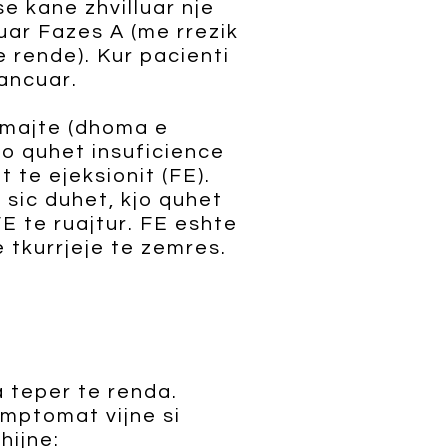
 kane zhvilluar nje
uar Fazes A (me rrezik
e rende). Kur pacienti
ancuar.
I majte (dhoma e
o quhet insuficience
t te ejeksionit (FE).
sic duhet, kjo quhet
E te ruajtur. FE eshte
 tkurrjeje te zemres.
 teper te renda.
mptomat vijne si
hijne: