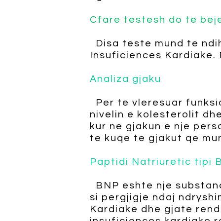
Cfare testesh do te bej
Disa teste mund te ndi
Insuficiences Kardiake. 
Analiza gjaku
Per te vleresuar funksio
nivelin e kolesterolit d
kur ne gjakun e nje per
te kuqe te gjakut qe mun
Paptidi Natriuretic tipi
BNP eshte nje substanc
si pergjigje ndaj ndrys
Kardiake dhe gjate rendi