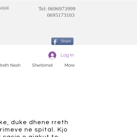
Vasil
Tel: 0696973999
0695173103
Share
Log In
Rreth Nesh
Sherbimet
More
ke, duke dhene rreth
rimeve ne spital. Kjo