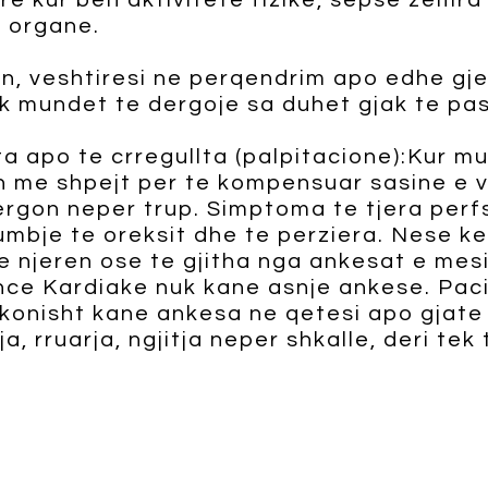
re kur ben aktivitete fizike, sepse zemr
 organe.
n, veshtiresi ne perqendrim apo edhe gjen
 mundet te dergoje sa duhet gjak te pasu
 apo te crregullta (palpitacione):Kur mu
 me shpejt per te kompensuar sasine e v
rgon neper trup. Simptoma te tjera perfs
mbje te oreksit dhe te perziera. Nese ke
e njeren ose te gjitha nga ankesat e mes
ence Kardiake nuk kane asnje ankese. Pac
konisht kane ankesa ne qetesi apo gjate
ja, rruarja, ngjitja neper shkalle, deri tek t