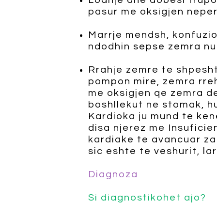
Lodhje dhe dobesi trupo
pasur me oksigjen neper
Marrje mendsh, konfuzio
ndodhin sepse zemra nuk
Rrahje zemre te shpeshta
pompon mire, zemra rreh
me oksigjen qe zemra de
boshllekut ne stomak, hu
Kardioka ju mund te ken
disa njerez me Insufici
kardiake te avancuar za
sic eshte te veshurit, lar
Diagnoza
Si diagnostikohet ajo?