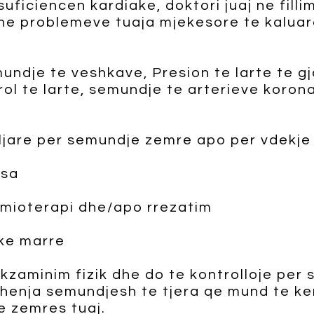
ficiencen kardiake, doktori juaj ne fillim
he problemeve tuaja mjekesore te kaluara
mundje te veshkave, Presion te larte te 
rol te larte, semundje te arterieve koro
iljare per semundje zemre apo per vdekje
 sa
emioterapi dhe/apo rrezatim
uke marre
kzaminim fizik dhe do te kontrolloje per 
shenja semundjesh te tjera qe mund te ke
e zemres tuaj.