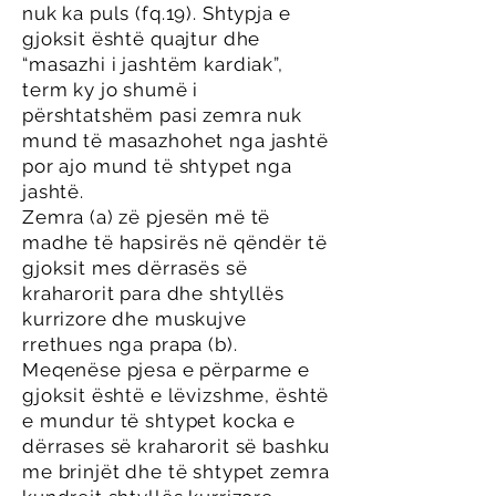
nuk ka puls (fq.19). Shtypja e
gjoksit është quajtur dhe
“masazhi i jashtëm kardiak”,
term ky jo shumë i
përshtatshëm pasi zemra nuk
mund të masazhohet nga jashtë
por ajo mund të shtypet nga
jashtë.
Zemra (a) zë pjesën më të
madhe të hapsirës në qëndër të
gjoksit mes dërrasës së
kraharorit para dhe shtyllës
kurrizore dhe muskujve
rrethues nga prapa (b).
Meqenëse pjesa e përparme e
gjoksit është e lëvizshme, është
e mundur të shtypet kocka e
dërrases së kraharorit së bashku
me brinjët dhe të shtypet zemra