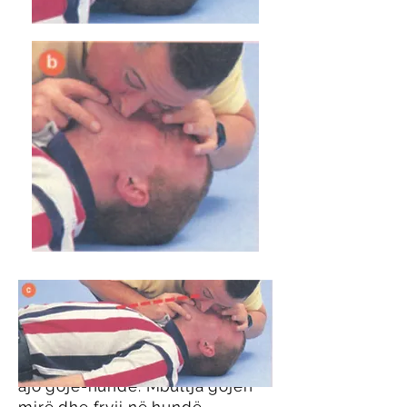
Një alternativë e frymëmarrjes
gojë-gojë (ku, për disa arsye,
ajo nuk mund të bëhet) është
ajo gojë-hundë. Mbullja gojën