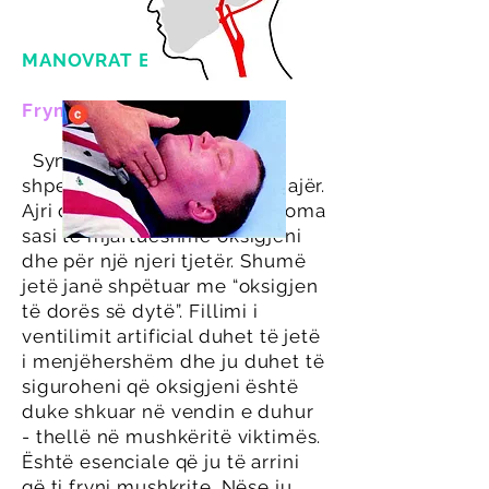
MANOVRAT E URGJENCËS
Frymëmarrja artificiale
Synimi i saj është që ti japi
shpejt viktimës furnizim me ajër.
Ajri që ju nxirrni jashtë ka akoma
sasi të mjaftueshme oksigjeni
dhe për një njeri tjetër. Shumë
jetë janë shpëtuar me “oksigjen
të dorës së dytë”. Fillimi i
ventilimit artificial duhet të jetë
i menjëhershëm dhe ju duhet të
siguroheni që oksigjeni është
duke shkuar në vendin e duhur
- thellë në mushkëritë viktimës.
Është esenciale që ju të arrini
që ti fryni mushkrite. Nëse ju