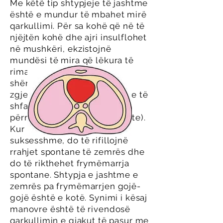
Me këtë tip shtypjeje të jashtme
është e mundur të mbahet mirë
qarkullimi. Për sa kohë që në të
njëjtën kohë dhe ajri insulflohet
në mushkëri, ekzistojnë
mundësi të mira që lëkura të
rimarri ngjyrën e saj të
shëndetshme, pupilat e
zgjeruara të ngushtohen, dhe të
shfaqen shenjat e tjera të
përmirësimit (shiko me poshte).
Kur kjo proçedurë është e
suksesshme, do të rifillojnë
rrahjet spontane të zemrës dhe
do të rikthehet frymëmarrja
spontane. Shtypja e jashtme e
zemrës pa frymëmarrjen gojë-
gojë është e kotë. Synimi i kësaj
manovre është të rivendosë
qarkullimin e gjakut të pasur me