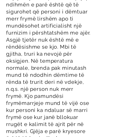
ndihmën e parë është që të
sigurohet që personi i dëmtuar
merr frymë lirshëm apo ti
mundësohet artificialisht një
furnizim i përshtatshëm me ajër.
Asgjë tjetër nuk është më e
rëndësishme se kjo. Mbi të
gjitha, truri ka nevojë për
oksigjen. Në temperatura
normale, brenda pak minutash
mund të ndodhin dëmtime të
rënda të trurit deri në vdekje,
n.q.s. një person nuk merr
frymë. Kjo pamundësi
frymëmarrjeje mund të vijë ose
kur personi ka ndaluar së marri
frymë ose kur janë bllokuar
rrugët e kalimit të ajrit për në
mushkri. Gjëja e parë kryesore