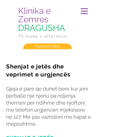
Klinika e
Zemres
DRAGUSHA
To make a diference
Rezervo tani
Shenjat e jetës dhe
veprimet e urgjencës
Gjeja e pare qe duhet bere kur jeni
perballe nje njeriu pa ndjenja
therrisni per ndihme dhe njoftoni
me telefon urgjencen mjekesore
ne 127. Me pas vazhdoni me hapat e
meposhtme.