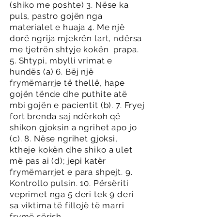
(shiko me poshte) 3. Nëse ka
puls, pastro gojën nga
materialet e huaja 4. Me një
dorë ngrija mjekrën lart, ndërsa
me tjetrën shtyje kokën prapa.
5. Shtypi, mbylli vrimat e
hundës (a) 6. Bëj një
frymëmarrje të thellë, hape
gojën tënde dhe puthite atë
mbi gojën e pacientit (b). 7. Fryej
fort brenda saj ndërkoh që
shikon gjoksin a ngrihet apo jo
(c). 8. Nëse ngrihet gjoksi,
ktheje kokën dhe shiko a ulet
më pas ai (d); jepi katër
frymëmarrjet e para shpejt. 9.
Kontrollo pulsin. 10. Përsëriti
veprimet nga 5 deri tek 9 deri
sa viktima të fillojë të marri
frymë sërish.