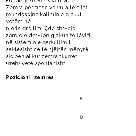
kundrejt shtyllës kurrizore.
Zemra përmban valvula të cilat
mundësojne kalimin e gjakut
vetëm në
njërin drejtim. Çdo shtypje
zemre e detyron gjakun të lëvizi
në sistemin e qarkullimit
saktësisht në të njëjtën mënyrë
siç bën ai kur zemra tkurret
(rreh) vetë spontanisht.
Pozicioni i zemrës
a
b