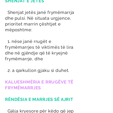
SHENJAT E JETËS
Shenjat jetës janë frymëmarrja
dhe pulsi. Në situata urgjence,
prioritet marrin çështjet e
mëposhtme:
1. nëse janë rrugët e
frymëmarrjes të viktimës të lira
dhe në gjëndje që të kryejnë
frymëmarrje, dhe
2. a qarkullon gjaku si duhet.
KALUESHMËRIA E RRUGËVE TË
FRYMËMARRJES
RËNDËSIA E MARRJES SË AJRIT
Gjëja kryesore për këdo që jep