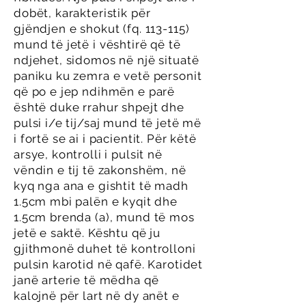
dobët, karakteristik për
gjëndjen e shokut (fq. 113-115)
mund të jetë i vështirë që të
ndjehet, sidomos në një situatë
paniku ku zemra e vetë personit
që po e jep ndihmën e parë
është duke rrahur shpejt dhe
pulsi i/e tij/saj mund të jetë më
i fortë se ai i pacientit. Për këtë
arsye, kontrolli i pulsit në
vëndin e tij të zakonshëm, në
kyq nga ana e gishtit të madh
1.5cm mbi palën e kyqit dhe
1.5cm brenda (a), mund të mos
jetë e saktë. Kështu që ju
gjithmonë duhet të kontrolloni
pulsin karotid në qafë. Karotidet
janë arterie të mëdha që
kalojnë për lart në dy anët e