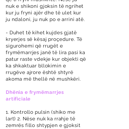
nuk e shikoni gjoksin të ngrihet
kur ju fryni ajër dhe të ulet kur
ju ndaloni, ju nuk po e arrini atë.
- Duhet të kihet kujdes gjatë
kryerjes së kësaj proçedure. Të
sigurohemi që rrugët e
frymëmarrjes janë të lira pasi ka
patur raste vdekje kur objekti që
ka shkaktuar bllokimin e
rrugëve ajrore është shtyrë
akoma më thellë në mushkëri.
Dhënia e frymëmarrjes
artificiale
1. Kontrollo pulsin (shiko me
lart) 2. Nëse nuk ka rrahje të
zemrës fillo shtypjen e gjoksit