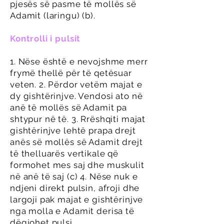
pjesës së pasme të mollës së
Adamit (laringu) (b).
Kontrolli i pulsit
1. Nëse është e nevojshme merr
frymë thellë për të qetësuar
veten. 2. Përdor vetëm majat e
dy gishtërinjve. Vendosi ato në
anë të mollës së Adamit pa
shtypur në të. 3. Rrëshqiti majat
gishtërinjve lehtë prapa drejt
anës së mollës së Adamit drejt
të thelluarës vertikale që
formohet mes saj dhe muskulit
në anë të saj (c) 4. Nëse nuk e
ndjeni direkt pulsin, afroji dhe
largoji pak majat e gishtërinjve
nga molla e Adamit derisa të
dëgjohet pulsi.