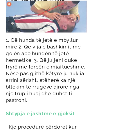
mirë dhe fryji në hundë.
Nëse gjoksi nuk ngrihet, bëj
kontrollet e mëposhtme:
Kontrollo
1. Që hunda të jetë e mbyllur
mirë 2. Që vija e bashkimit me
gojën apo hundën të jetë
hermetike. 3. Që ju jeni duke
fryrë me forcën e mjaftueshme.
Nëse pas gjithë këtyre ju nuk ia
arrini sërisht, atëherë ka një
bllokim të rrugëve ajrore nga
nje trup i huaj dhe duhet ti
pastroni.
Shtypja e jashtme e gjoksit
Kjo procedurë përdoret kur