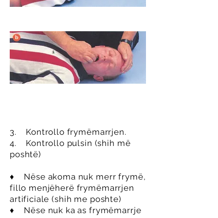
3. Kontrollo frymëmarrjen.
4. Kontrollo pulsin (shih më
poshtë)
♦ Nëse akoma nuk merr frymë,
fillo menjëherë frymëmarrjen
artificiale (shih me poshte)
♦ Nëse nuk ka as frymëmarrje