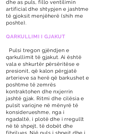
dhe as puls, fillo ventilimin
artificial dhe shtypjen e jashtme
të gjoksit menjëherë (shih me
poshte).
QARKULLIMI I GJAKUT
Pulsi tregon gjëndjen e
qarkullimit të gjakut. Ai është
vala e shkurtër përsëritëse e
presionit, që kalon përgjatë
arterieve sa herë që barkushet e
poshtme të zemrës
kontraktohen dhe nxjerrin
jashtë gjak. Ritmi dhe cilësia e
pulsit variojne në mënyrë të
konsiderueshme, nga i
ngadaltë, i plotë dhe i rregullt
në të shpejt, të dobët dhe
fibrilues. Një puls i shpejt dhe i