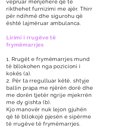
vepruar menjëherë që të
rikthehet furnizimi me ajër. Thirr
për ndihmë dhe sigurohu që
është lajmëruar ambulanca.
Lirimi i rrugëve të
frymëmarrjes
1. Rrugët e frymëmarrjes mund
të bllokohen nga pozicioni i
kokës (a).
2. Për ta rregulluar këtë, shtyje
ballin prapa me njërën dorë dhe
me dorën tjetër ngrije mjekrrën
me dy gishta (b).
Kjo manovër nuk lejon gjuhën
që të bllokojë pjesën e sipërme
të rrugëve të frymëmarrjes.