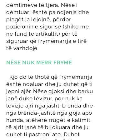
dëmtimeve të tjera. Nëse i
dëmtuari është pa ndjenja dhe
plagët ja lejojnë, përdor
pozicionin e sigurisë (shiko me
ne fund te artikullit) për të
siguruar që frymëmarrja e lirë
të vazhdojë.
NËSE NUK MERR FRYMË
Kjo do të thotë që frymëmarrja
është ndaluar dhe ju duhet që ti
jepni ajër. Nëse gjoksi dhe barku
janë duke lëvizur, por nuk ka
lëvizje ajri nga jasht-brenda dhe
nga brënda-jashtë nga goja apo
hunda, atëherë rrugët e kalimit
të ajrit janë të bllokuara dhe ju
duhet ti pastroni ato. Duhet