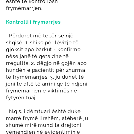
është të kontrollosh
frymëmarrjen.
Kontrolli i frymarrjes
Përdoret më tepër se një
shqisë: 1. shiko për lëvizje të
gjoksit apo barkut - konfirmo
nëse janë të qeta dhe të
rregullta. 2. dëgjo në gojën apo
hundën e pacientit për zhurma
të frymëmarrjes. 3. ju duhet të
jeni të aftë të arrini që të ndjeni
frymëmarrjen e viktimës në
fytyrën tuaj.
N.q.s. i dëmtuari është duke
marrë frymë lirshëm, atëherë ju
shumë mirë mund ta drejtoni
vëmendjen në evidentimin e