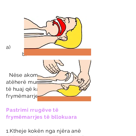
a)
b)
Nëse akoma nuk merr frymë,
atëherë mund të ketë një trup
të huaj që ka bllokuar rrugët e
frymëmarrjes.
Pastrimi rrugëve të
frymëmarrjes të bllokuara
1.Ktheje kokën nga njëra anë