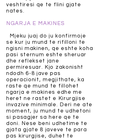
veshtiresi qe te flini gjate
nates.
NGARJA E MAKINES
Mjeku juaj do ju konfirmoje
se kur ju mund te rifilloni te
ngisni makinen, qe eshte koha
pasi sternum eshte sheruar
dhe reflekset jane
permiresuar. Kjo zakonisht
ndodh 6-8 jave pas
operacionit, megjithate, ka
raste qe mund te fillohet
ngarja e makines edhe me
heret ne rastet e Kirurgjise
invazive minimale. Deri ne ate
moment, ju mund te udhetoni
si pasagjer sa here qe te
doni. Nese beni udhetime te
gjata gjate 8 javeve te para
pas kirurgjise, duhet te