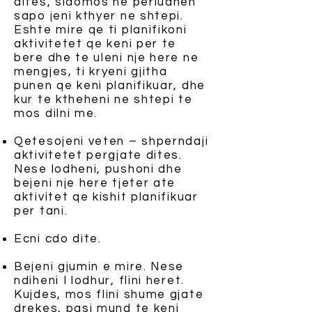
dites, sidomos ne periudhen
sapo jeni kthyer ne shtepi.
Eshte mire qe ti planifikoni
aktivitetet qe keni per te
bere dhe te uleni nje here ne
mengjes, ti kryeni gjitha
punen qe keni planifikuar, dhe
kur te ktheheni ne shtepi te
mos dilni me.
Qetesojeni veten – shperndaji
aktivitetet pergjate dites.
Nese lodheni, pushoni dhe
bejeni nje here tjeter ate
aktivitet qe kishit planifikuar
per tani.
Ecni cdo dite.
Bejeni gjumin e mire. Nese
ndiheni I lodhur, flini heret.
Kujdes, mos flini shume gjate
drekes, pasi mund te keni