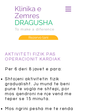
Klinika e
Zemres
DRAGUSHA
To make a diference
Rezervo tani
AKTIVITETI FIZIK PAS
OPERACIONIT KARDIAK
Per 6 deri 8 javet e para:
Shtojeni aktivitetin fizik
gradualisht. Ju mund te beni
pune te vogla ne shtepi, por
mos qendroni ne nje vend me
teper se 15 minuta.
Mos ngrini pesha me te renda