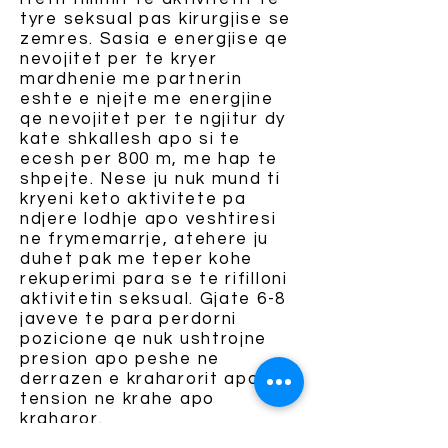
tyre seksual pas kirurgjise se
zemres. Sasia e energjise qe
nevojitet per te kryer
mardhenie me partnerin
eshte e njejte me energjine
qe nevojitet per te ngjitur dy
kate shkallesh apo si te
ecesh per 800 m, me hap te
shpejte. Nese ju nuk mund ti
kryeni keto aktivitete pa
ndjere lodhje apo veshtiresi
ne frymemarrje, atehere ju
duhet pak me teper kohe
rekuperimi para se te rifilloni
aktivitetin seksual. Gjate 6-8
javeve te para perdorni
pozicione qe nuk ushtrojne
presion apo peshe ne
derrazen e kraharorit apo
tension ne krahe apo
kraharor.