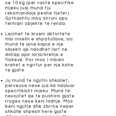
se 10 kg (per raste specifike
mjeku juaj mund tju
rekomandoje peshe tjeter).
Gjithashtu mos shtyni apo
terhiqni objekte te renda.
Lejohet te kryeni aktivitete
mbi nivelin e shpatullave, sic
mund te jene kapja e nje
objekti qe ndodhet lart ne
dollap apo larja/krehja e
flokeve. Por mos I mbani
krahet e ngritur per nje kohe
te gjate.
Ju mund te ngjitni shkallet,
pervecse nese jua ka ndaluar
specifikisht mjeku. Mund te
nevojitet qe te pushoni gjate
rruges nese keni lodhje. Mos
beni ngjitje dhe zbritje neper
shkalle shpesh here gjate