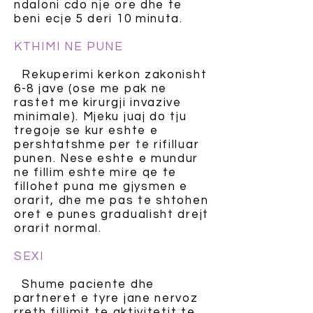
ndaloni cdo nje ore dhe te
beni ecje 5 deri 10 minuta.
KTHIMI NE PUNE
Rekuperimi kerkon zakonisht
6-8 jave (ose me pak ne
rastet me kirurgji invazive
minimale). Mjeku juaj do tju
tregoje se kur eshte e
pershtatshme per te rifilluar
punen. Nese eshte e mundur
ne fillim eshte mire qe te
fillohet puna me gjysmen e
orarit, dhe me pas te shtohen
oret e punes gradualisht drejt
orarit normal.
SEXI
Shume paciente dhe
partneret e tyre jane nervoz
rreth fillimit te aktivitetit te